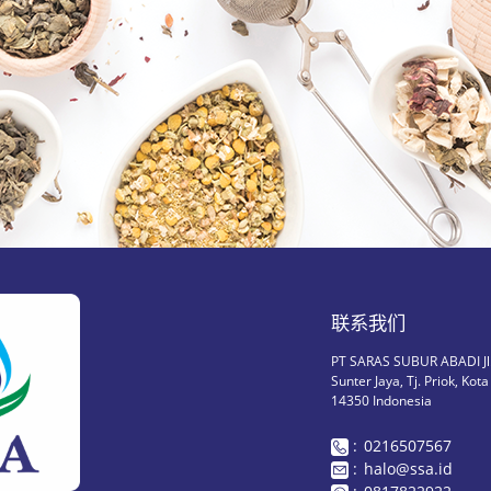
联系我们
PT SARAS SUBUR ABADI Jl.
Sunter Jaya, Tj. Priok, Ko
14350 Indonesia
:
0216507567
:
halo@ssa.id