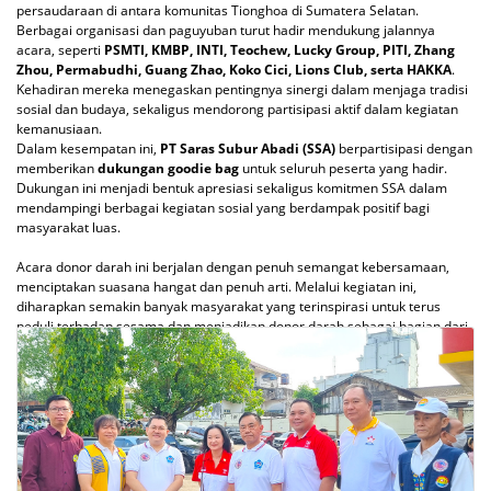
persaudaraan di antara komunitas Tionghoa di Sumatera Selatan.
Berbagai organisasi dan paguyuban turut hadir mendukung jalannya
acara, seperti
PSMTI, KMBP, INTI, Teochew, Lucky Group, PITI, Zhang
Zhou, Permabudhi, Guang Zhao, Koko Cici, Lions Club, serta HAKKA
.
Kehadiran mereka menegaskan pentingnya sinergi dalam menjaga tradisi
sosial dan budaya, sekaligus mendorong partisipasi aktif dalam kegiatan
kemanusiaan.
Dalam kesempatan ini,
PT Saras Subur Abadi (SSA)
berpartisipasi dengan
memberikan
dukungan goodie bag
untuk seluruh peserta yang hadir.
Dukungan ini menjadi bentuk apresiasi sekaligus komitmen SSA dalam
mendampingi berbagai kegiatan sosial yang berdampak positif bagi
masyarakat luas.
Acara donor darah ini berjalan dengan penuh semangat kebersamaan,
menciptakan suasana hangat dan penuh arti. Melalui kegiatan ini,
diharapkan semakin banyak masyarakat yang terinspirasi untuk terus
peduli terhadap sesama dan menjadikan donor darah sebagai bagian dari
gaya hidup sehat serta aksi nyata berbagi kehidupan.