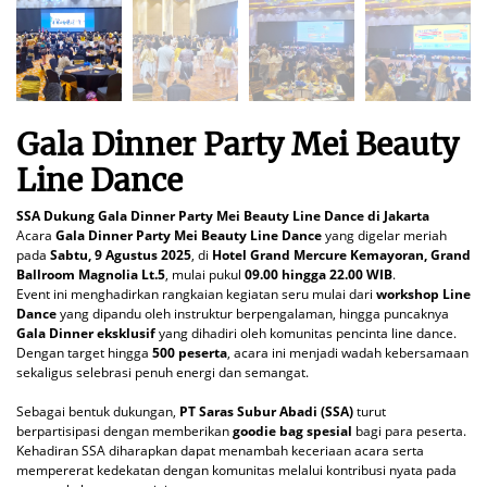
Gala Dinner Party Mei Beauty
Line Dance
SSA Dukung Gala Dinner Party Mei Beauty Line Dance di Jakarta
Acara
Gala Dinner Party Mei Beauty Line Dance
yang digelar meriah
pada
Sabtu, 9 Agustus 2025
, di
Hotel Grand Mercure Kemayoran, Grand
Ballroom Magnolia Lt.5
, mulai pukul
09.00 hingga 22.00 WIB
.
Event ini menghadirkan rangkaian kegiatan seru mulai dari
workshop Line
Dance
yang dipandu oleh instruktur berpengalaman, hingga puncaknya
Gala Dinner eksklusif
yang dihadiri oleh komunitas pencinta line dance.
Dengan target hingga
500 peserta
, acara ini menjadi wadah kebersamaan
sekaligus selebrasi penuh energi dan semangat.
Sebagai bentuk dukungan,
PT Saras Subur Abadi (SSA)
turut
berpartisipasi dengan memberikan
goodie bag spesial
bagi para peserta.
Kehadiran SSA diharapkan dapat menambah keceriaan acara serta
mempererat kedekatan dengan komunitas melalui kontribusi nyata pada