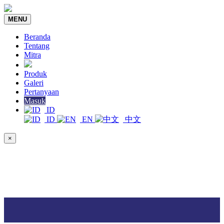
MENU
Beranda
Tentang
Mitra
Produk
Galeri
Pertanyaan
Masuk
ID
ID
EN
中文
×