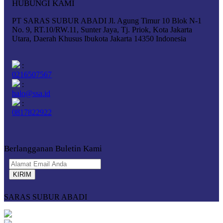
HUBUNGI KAMI
PT SARAS SUBUR ABADI Jl. Agung Timur 10 Blok N-1
No. 9, RT.10/RW.11, Sunter Jaya, Tj. Priok, Kota Jakarta
Utara, Daerah Khusus Ibukota Jakarta 14350 Indonesia
:
0216507567
:
halo@ssa.id
:
0817822922
Berlangganan Buletin Kami
KIRIM
SARAS SUBUR ABADI