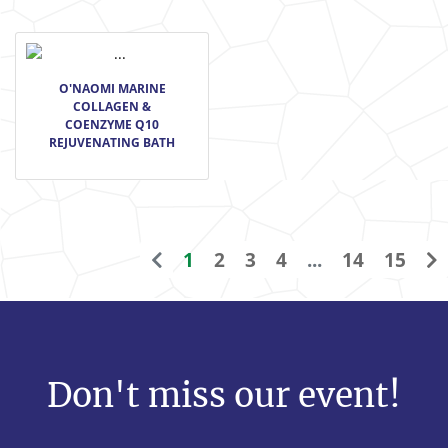
O'NAOMI MARINE
COLLAGEN &
COENZYME Q10
REJUVENATING BATH
1
2
3
4
...
14
15
Don't miss our event!